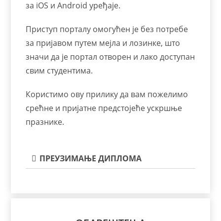
за iOS и Android уређаје.
Приступ порталу омогућен је без потребе
за пријавом путем мејла и лозинке, што
значи да је портал отворен и лако доступан
свим студентима.
Користимо ову прилику да вам пожелимо
срећне и пријатне предстојеће ускршње
празнике.
ПРЕУЗИМАЊЕ ДИПЛОМА​