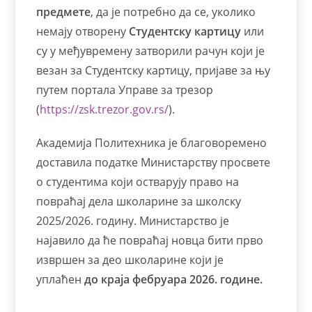
предмете
, да je потребно да се, уколико
немају отворену
Студентску картицу
или
су у међувремену затворили рачун који је
везан за Студентску картицу, пријаве за њу
путем портала Управе за трезор
(
https://zsk.trezor.gov.rs/
).
Академија Политехника је благоворемено
доставила податке Министарству просвете
о студентима који остварују право на
повраћај дела школарине за школску
2025/2026. годину. Министарство је
најавило да ће повраћај новца бити прво
извршен за део школарине који је
уплаћен
до краја фебруара 2026. године.