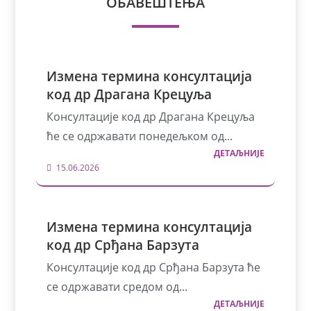
ОБАВЕШТЕЊА
Измена термина консултација
код др Драгана Крецуља
Консултације код др Драгана Крецуља
ће се одржавати понедељком од...
ДЕТАЉНИЈЕ
15.06.2026
Измена термина консултација
код др Срђана Барзута
Консултације код др Срђана Барзута ће
се одржавати средом од...
ДЕТАЉНИЈЕ