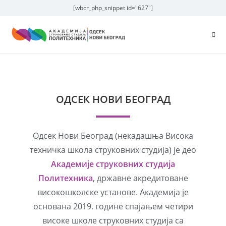
[wbcr_php_snippet id="627"]
ОДСЕК НОВИ БЕОГРАД
Одсек Нови Београд (некадашња Висока
техничка школа струковних студија) је део
Академије струковних студија
Политехника
, државне акредитоване
високошколске установе. Академија је
основана 2019. године спајањем четири
високе школе струковних студија са