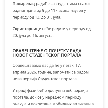
Пожаревац
радиће са студентима сваког
радног дана од
9
до
11
часова изузев у
периоду од 13. до 31. јула.
Скриптарнице
неће радити у периоду од
20. јула до 16. августа.
ОБАВЕШТЕЊЕ О ПОЧЕТКУ РАДА
НОВОГ СТУДЕНТСКОГ ПОРТАЛА
Обавештавамо вас да ће у петак, 17.
априла 2026. године, започети са радом
нова верзија Студентског портала.
У првој фази биће доступна веб верзија
портала, док се у наредном периоду
очекује и покретање мобилних апликација