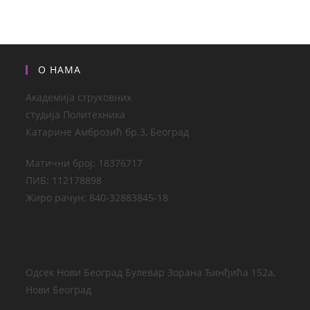
О НАМА
Академија струковних
студија Политехника
Катарине Амброзић бр.3, Београд
Матични број: 18376717
ПИБ: 112178898
Жиро рачун: 840-32883845-18
Одсек Нови Београд Булевар Зорана Ђинђића 152а,
Нови Београд