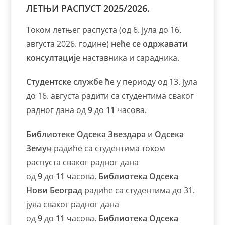
ЛЕТЊИ РАСПУСТ 2025/2026.
Током летњег распуста (од 6. јула до 16.
августа 2026. године)
неће се одржавати
консултације
наставника и сарадника.
Студентске службе
ће у периоду од 13. јула
до 16. августа радити са студентима сваког
радног дана од
9
до
11
часова.
Библиотеке
Одсека Звездара
и
Одсека
Земун
радиће са студентима током
распуста сваког радног дана
од
9
до
11
часова.
Библиотека Одсека
Нови Београд
радиће са студентима до 31.
јула сваког радног дана
од
9
до
11
часова.
Библиотека Одсека