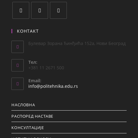
КОНТАКТ
Булевар Зорана Ђинђића 152а, Нови Београд
Teл:
+381 11 2671 500
Email:
info@politehnika.edu.rs
НАСЛОВНА
РАСПОРЕД НАСТАВЕ
КОНСУЛТАЦИЈЕ