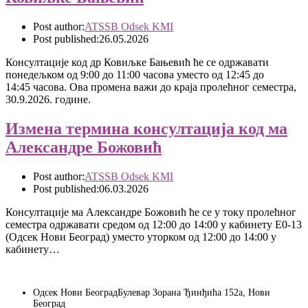
Post author:
ATSSB Odsek KMI
Post published:
26.05.2026
Консултације код др Ковиљке Бањевић ће се одржавати
понедељком од 9:00 до 11:00 часова уместо од 12:45 до
14:45 часова. Ова промена важи до краја пролећног семестра,
30.9.2026. године.
Измена термина консултација код ма
Александре Божовић
Post author:
ATSSB Odsek KMI
Post published:
06.03.2026
Консултације ма Александре Божовић ће се у току пролећног
семестра одржавати средом од 12:00 до 14:00 у кабинету Е0-13
(Одсек Нови Београд) уместо уторком од 12:00 до 14:00 у
кабинету…
Одсек Нови Београд
Булевар Зорана Ђинђића 152а, Нови
Београд