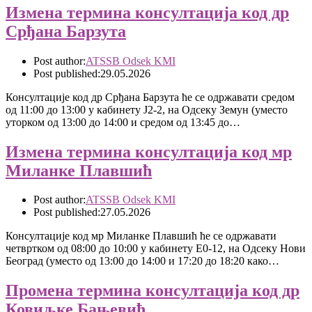
Измена термина консултација код др
Срђана Барзута
Post author:
ATSSB Odsek KMI
Post published:
29.05.2026
Консултације код др Срђана Барзута ће се одржавати средом
од 11:00 до 13:00 у кабинету Ј2-2, на Одсеку Земун (уместо
уторком од 13:00 до 14:00 и средом од 13:45 до…
Измена термина консултација код мр
Миланке Плавшић
Post author:
ATSSB Odsek KMI
Post published:
27.05.2026
Консултације код мр Миланке Плавшић ће се одржавати
четвртком од 08:00 до 10:00 у кабинету Е0-12, на Одсеку Нови
Београд (уместо од 13:00 до 14:00 и 17:20 до 18:20 како…
Промена термина консултација код др
Ковиљке Бањевић