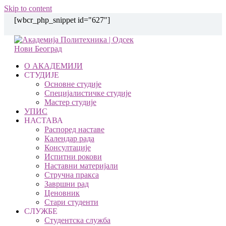
Skip to content
[wbcr_php_snippet id="627"]
О АКАДЕМИЈИ
СТУДИЈЕ
Основне студије
Специјалистичке студије
Мастер студије
УПИС
НАСТАВА
Распоред наставе
Календар рада
Консултације
Испитни рокови
Наставни материјали
Стручна пракса
Завршни рад
Ценовник
Стари студенти
СЛУЖБЕ
Студентска служба