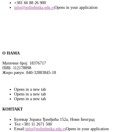
+381 66 88 26 900
info@politehnika.edu.rs
Opens in your application
О НАМА
Матични број: 18376717
ПИБ: 112178898
Жиро рачун: 840-32883845-18
Opens in a new tab
Opens in a new tab
Opens in a new tab
КОНТАКТ
Булевар Зорана Ђинђића 152а, Нови Београд
Teл:
+381 11 2671 500
Email:
info@politehnika.edu.rs
Opens in your application