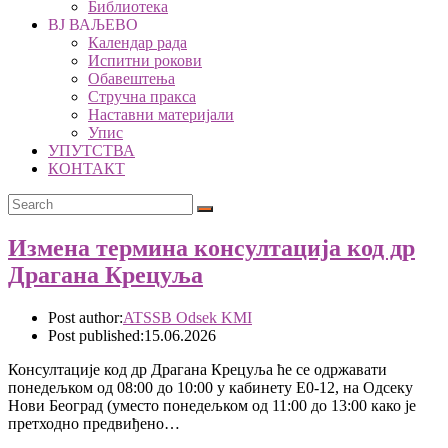
Библиотека
ВЈ ВАЉЕВО
Календар рада
Испитни рокови
Обавештења
Стручна пракса
Наставни материјали
Упис
УПУТСТВА
КОНТАКТ
Измена термина консултација код др
Драгана Крецуља
Post author:
ATSSB Odsek KMI
Post published:
15.06.2026
Консултације код др Драгана Крецуља ће се одржавати
понедељком од 08:00 до 10:00 у кабинету Е0-12, на Одсеку
Нови Београд (уместо понедељком од 11:00 до 13:00 како је
претходно предвиђено…